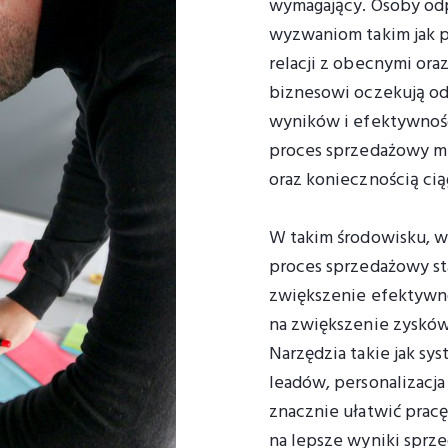
wymagający. Osoby odp
wyzwaniom takim jak 
relacji z obecnymi or
biznesowi oczekują o
wyników i efektywnośc
proces sprzedażowy mus
oraz koniecznością cią
W takim środowisku, w
proces sprzedażowy sta
zwiększenie efektywnoś
na zwiększenie zysków
Narzędzia takie jak s
leadów, personalizacja
znacznie ułatwić pracę
na lepsze wyniki sprz