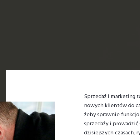
Sprzedaż i marketing t
nowych klientów do cał
żeby sprawnie funkcj
sprzedaży i prowadzić
dzisiejszych czasach, r